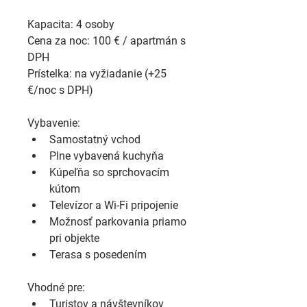
Kapacita: 4 osoby
Cena za noc: 100 € / apartmán s 
DPH
Prístelka: na vyžiadanie (+25 
€/noc s DPH)
Vybavenie:
Samostatný vchod
Plne vybavená kuchyňa
Kúpeľňa so sprchovacím 
kútom
Televízor a Wi-Fi pripojenie
Možnosť parkovania priamo 
pri objekte
Terasa s posedením
Vhodné pre:
Turistov a návštevníkov 