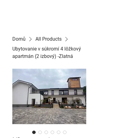
RS
REALITY
Domů
All Products
Ubytovanie v súkromí 4 lôžkový
apartmán (2 izbový) -Zlatná