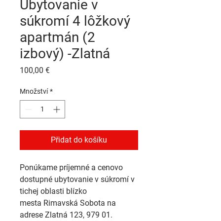
Ubytovanie v
súkromí 4 lôžkový
apartmán (2
izbový) -Zlatná
Cena
100,00 €
Množství
*
Přidat do košíku
Ponúkame príjemné a cenovo 
dostupné 
ubytovanie v súkromí
 v 
tichej oblasti blízko 
mesta 
Rimavská Sobota
 na 
adrese 
Zlatná 123, 979 01
.