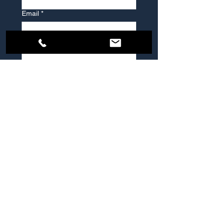
Email
*
Vaša správa
Odoslať