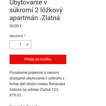
Ubytovanie v
súkromí 2 lôžkový
apartmán -Zlatná
Cena
60,00 €
Množství
*
Přidat do košíku
Ponúkame príjemné a cenovo 
dostupné 
ubytovanie v súkromí
 v 
tichej obli blízko mesta 
Rimavská 
Sobota
 na adrese 
Zlatná 123, 
979 01
.