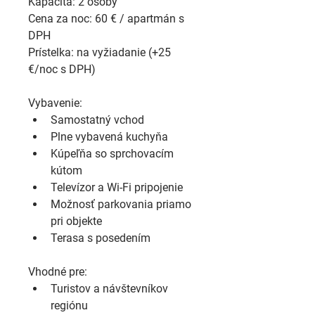
Kapacita: 2 osoby
Cena za noc: 60 € / apartmán s 
DPH
Prístelka: na vyžiadanie (+25 
€/noc s DPH)
Vybavenie:
Samostatný vchod
Plne vybavená kuchyňa
Kúpeľňa so sprchovacím 
kútom
Televízor a Wi-Fi pripojenie
Možnosť parkovania priamo 
pri objekte
Terasa s posedením
Vhodné pre:
Turistov a návštevníkov 
regiónu