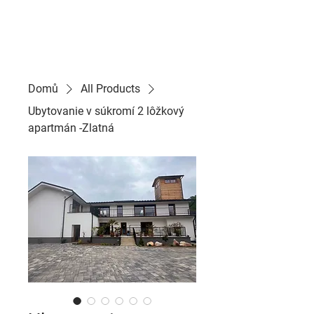
RS
REALITY
Domů
All Products
Ubytovanie v súkromí 2 lôžkový
apartmán -Zlatná