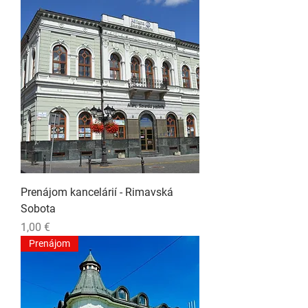
Prenájom kancelárií - Rimavská
Sobota
Cena
1,00 €
Prenájom