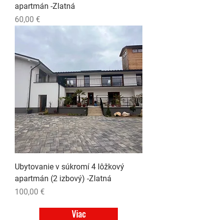
apartmán -Zlatná
Cena
60,00 €
Ubytovanie v súkromí 4 lôžkový
apartmán (2 izbový) -Zlatná
Cena
100,00 €
Viac