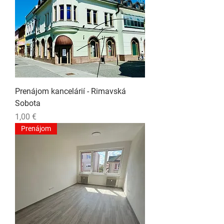
Prenájom kancelárií - Rimavská
Sobota
Cena
1,00 €
Prenájom