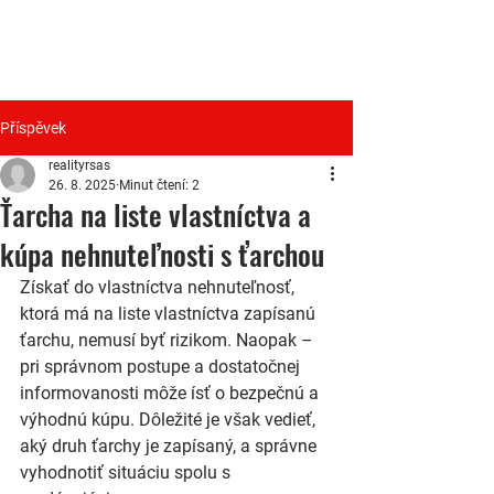
RS
REALITY
Příspěvek
realityrsas
26. 8. 2025
Minut čtení: 2
Ťarcha na liste vlastníctva a
kúpa nehnuteľnosti s ťarchou
Získať do vlastníctva nehnuteľnosť, 
ktorá má na liste vlastníctva zapísanú 
ťarchu, nemusí byť rizikom. Naopak – 
pri správnom postupe a dostatočnej 
informovanosti môže ísť o bezpečnú a 
výhodnú kúpu. Dôležité je však vedieť, 
aký druh ťarchy je zapísaný, a správne 
vyhodnotiť situáciu spolu s 