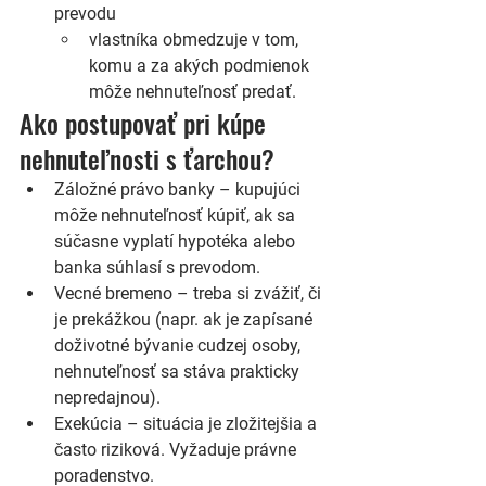
prevodu
vlastníka obmedzuje v tom, 
komu a za akých podmienok 
môže nehnuteľnosť predať.
Ako postupovať pri kúpe 
nehnuteľnosti s ťarchou?
Záložné právo banky
 – kupujúci 
môže nehnuteľnosť kúpiť, ak sa 
súčasne vyplatí hypotéka alebo 
banka súhlasí s prevodom.
Vecné bremeno
 – treba si zvážiť, či 
je prekážkou (napr. ak je zapísané 
doživotné bývanie cudzej osoby, 
nehnuteľnosť sa stáva prakticky 
nepredajnou).
Exekúcia
 – situácia je zložitejšia a 
často riziková. Vyžaduje právne 
poradenstvo.