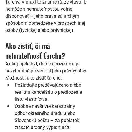
Ťarchy
. V praxi to znamená, že vlastník 
nemôže s nehnuteľnosťou voľne 
disponovať – jeho práva sú určitým 
spôsobom obmedzené v prospech inej 
osoby (fyzickej alebo právnickej).
Ako zistiť, či má 
nehnuteľnosť ťarchu?
Ak kupujete byt, dom či pozemok, je 
nevyhnutné preveriť si jeho právny stav. 
Možnosti, ako zistiť ťarchu:
Požiadajte predávajúceho alebo 
realitnú kanceláriu
 o predloženie 
listu vlastníctva.
Osobne navštívte katastrálny 
odbor okresného úradu alebo 
Slovenskú poštu
 – za poplatok 
získate úradný výpis z listu 