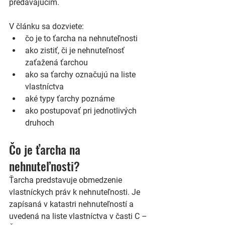
predávajúcim.
V článku sa dozviete:
čo je to ťarcha na nehnuteľnosti
ako zistiť, či je nehnuteľnosť 
zaťažená ťarchou
ako sa ťarchy označujú na liste 
vlastníctva
aké typy ťarchy poznáme
ako postupovať pri jednotlivých 
druhoch
Čo je ťarcha na 
nehnuteľnosti?
Ťarcha predstavuje obmedzenie 
vlastníckych práv k nehnuteľnosti. Je 
zapísaná v katastri nehnuteľností a 
uvedená na liste vlastníctva v časti 
C – 